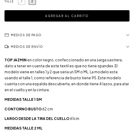
1
2
TALLE
MEDIOS DE PAGO
MEDIOS DE ENVÍO
TOP JAZMIN
en color negro, confeccionado en una sarga sastrera,
dato a tener en cuenta de este textil es que no tiene spandex. El
modelo viene en talles 1 y 2 que seria un SM o ML. La modelo esta
usando el talle 1, como referencia de busto tiene 95. Este modelo
cuenta con una espalda descubierta, en donde tiene 4 lazos, para atar
en el cuello y en la cintura.
MEDIDAS TALLE 1 SM
CONTORNO BUSTO
62 cm
LARGO DESDE LA TIRA DEL CUELLO
61cm
MEDIDAS TALLE 2 ML