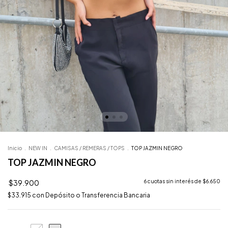
Inicio
.
NEW IN
.
CAMISAS / REMERAS / TOPS
.
TOP JAZMIN NEGRO
TOP JAZMIN NEGRO
$39.900
6
cuotas sin interés de
$6.650
$33.915
con
Depósito o Transferencia Bancaria