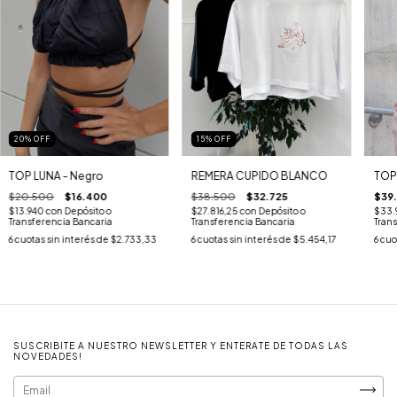
20
%
OFF
15
%
OFF
TOP LUNA - Negro
REMERA CUPIDO BLANCO
TOP
$20.500
$16.400
$38.500
$32.725
$39
$13.940
con
Depósito o
$27.816,25
con
Depósito o
$33.
Transferencia Bancaria
Transferencia Bancaria
Tran
6
cuotas sin interés de
$2.733,33
6
cuotas sin interés de
$5.454,17
6
cuo
SUSCRIBITE A NUESTRO NEWSLETTER Y ENTERATE DE TODAS LAS
NOVEDADES!