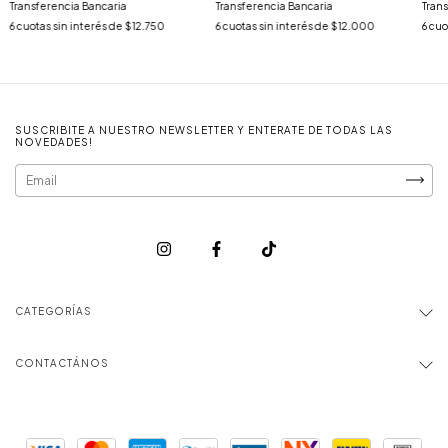
Transferencia Bancaria
Transferencia Bancaria
Tran
6
cuotas sin interés de
$12.750
6
cuotas sin interés de
$12.000
6
cuo
SUSCRIBITE A NUESTRO NEWSLETTER Y ENTERATE DE TODAS LAS
NOVEDADES!
CATEGORÍAS
CONTACTÁNOS