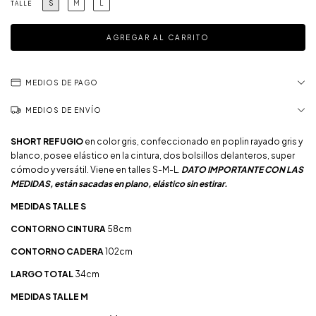
S
M
L
TALLE
MEDIOS DE PAGO
MEDIOS DE ENVÍO
SHORT REFUGIO
en color gris, confeccionado en poplin rayado gris y
blanco, posee elástico en la cintura, dos bolsillos delanteros, super
cómodo y versátil. Viene en talles S-M-L.
DATO IMPORTANTE CON LAS
MEDIDAS, están sacadas en plano, elástico sin estirar.
MEDIDAS TALLE S
CONTORNO CINTURA
58cm
CONTORNO CADERA
102cm
LARGO TOTAL
34cm
MEDIDAS TALLE M