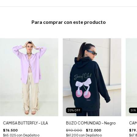
Para comprar con este producto
20
%
OFF
SIN
CAMISA BUTTERFLY - LILA
BUZO COMUNIDAD - Negro
CAMI
$76.500
$90.000
$72.000
$79
$65.025
con
Depósito o
$61.200
con
Depósito o
$67.