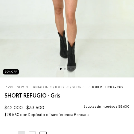
20
%
OFF
Inicio
.
NEW IN
.
PANTALONES / JOGGERS / SHORTS
.
SHORT REFUGIO - Gris
SHORT REFUGIO - Gris
$42.000
$33.600
6
cuotas sin interés de
$5.600
$28.560
con
Depósito o Transferencia Bancaria