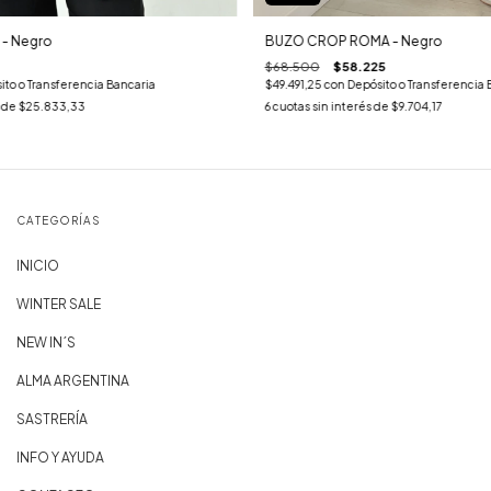
- Negro
BUZO CROP ROMA - Negro
$68.500
$58.225
ito o Transferencia Bancaria
$49.491,25
con
Depósito o Transferencia 
s de
$25.833,33
6
cuotas sin interés de
$9.704,17
CATEGORÍAS
INICIO
WINTER SALE
NEW IN´S
ALMA ARGENTINA
SASTRERÍA
INFO Y AYUDA