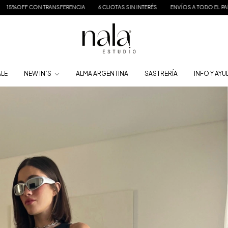
CON TRANSFERENCIA
6 CUOTAS SIN INTERÉS
ENVÍOS A TODO EL PAÍS
15%
ALE
NEW IN´S
ALMA ARGENTINA
SASTRERÍA
INFO Y AY