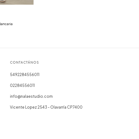
Bancaria
CONTACTÁNOS
5492284556011
02284556011
info@nalaestudio.com
Vicente Lopez 2543 - Olavarría CP7400