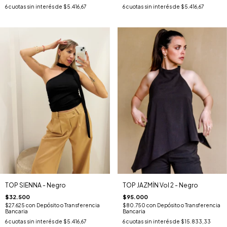
6
cuotas sin interés de
$5.416,67
6
cuotas sin interés de
$5.416,67
TOP SIENNA - Negro
TOP JAZMÍN Vol 2 - Negro
$32.500
$95.000
$27.625
con
Depósito o Transferencia
$80.750
con
Depósito o Transferencia
Bancaria
Bancaria
6
cuotas sin interés de
$5.416,67
6
cuotas sin interés de
$15.833,33