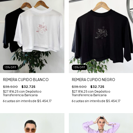
15
%
OFF
15
%
OFF
REMERA CUPIDO BLANCO
REMERA CUPIDO NEGRO
$38.500
$32.725
$38.500
$32.725
$27.816,25
con
Depósito o
$27.816,25
con
Depósito o
Transferencia Bancaria
Transferencia Bancaria
6
cuotas sin interés de
$5.454,17
6
cuotas sin interés de
$5.454,17