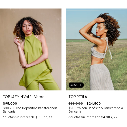
30
%
OFF
TOP JAZMÍN Vol 2 - Verde
TOP PERLA
$95.000
$35.000
$24.500
$80.750
con
Depósito o Transferencia
$20.825
con
Depósito o Transferencia
Bancaria
Bancaria
6
cuotas sin interés de
$15.833,33
6
cuotas sin interés de
$4.083,33