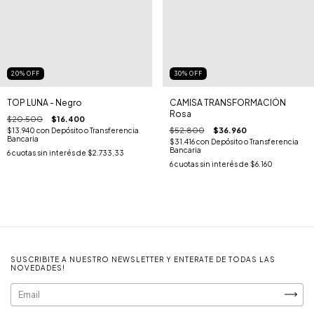
20
%
OFF
30
%
OFF
TOP LUNA - Negro
CAMISA TRANSFORMACIÓN
Rosa
$20.500
$16.400
$52.800
$36.960
$13.940
con
Depósito o Transferencia
Bancaria
$31.416
con
Depósito o Transferencia
Bancaria
6
cuotas sin interés de
$2.733,33
6
cuotas sin interés de
$6.160
SUSCRIBITE A NUESTRO NEWSLETTER Y ENTERATE DE TODAS LAS
NOVEDADES!