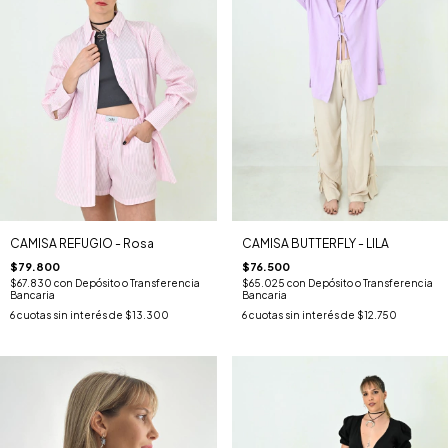
CAMISA REFUGIO - Rosa
CAMISA BUTTERFLY - LILA
$79.800
$76.500
$67.830
con
Depósito o Transferencia
$65.025
con
Depósito o Transferencia
Bancaria
Bancaria
6
cuotas sin interés de
$13.300
6
cuotas sin interés de
$12.750