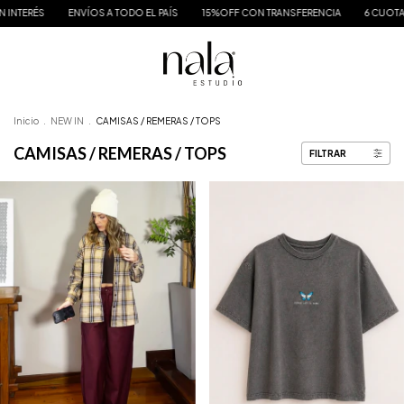
O EL PAÍS
15%OFF CON TRANSFERENCIA
6 CUOTAS SIN INTERÉS
ENVÍOS A
Inicio
.
NEW IN
.
CAMISAS / REMERAS / TOPS
CAMISAS / REMERAS / TOPS
FILTRAR