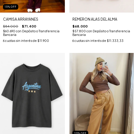
15
%
OFF
CAMISA ARRAYANES
REMERON ALAS DEL ALMA
$84.000
$71.400
$68.000
$60.690
con
Depósito o Transferencia
$57.800
con
Depósito o Transferencia
Bancaria
Bancaria
6
cuotas sin interés de
$11.900
6
cuotas sin interés de
$11.333,33
20
%
OFF