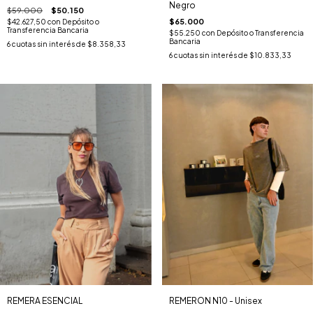
Negro
$59.000
$50.150
$65.000
$42.627,50
con
Depósito o
Transferencia Bancaria
$55.250
con
Depósito o Transferencia
Bancaria
6
cuotas sin interés de
$8.358,33
6
cuotas sin interés de
$10.833,33
REMERA ESENCIAL
REMERON N10 - Unisex