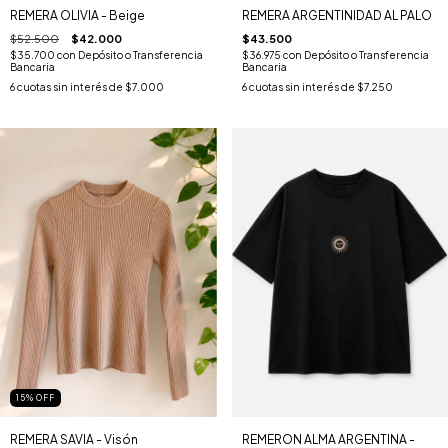
REMERA OLIVIA - Beige
REMERA ARGENTINIDAD AL PALO
$52.500
$42.000
$43.500
$35.700
con
Depósito o Transferencia
$36.975
con
Depósito o Transferencia
Bancaria
Bancaria
6
cuotas sin interés de
$7.000
6
cuotas sin interés de
$7.250
15
%
OFF
REMERA SAVIA - Visón
REMERON ALMA ARGENTINA -