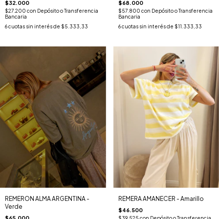
$32.000
$68.000
$27.200
con
Depósito o Transferencia
$57.800
con
Depósito o Transferencia
Bancaria
Bancaria
6
cuotas sin interés de
$5.333,33
6
cuotas sin interés de
$11.333,33
REMERON ALMA ARGENTINA -
REMERA AMANECER - Amarillo
Verde
$46.500
$65.000
$39.525
con
Depósito o Transferencia