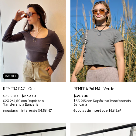
15
%
OFF
REMERA PAZ - Gris
REMERA PALMA - Verde
$32.200
$27.370
$39.700
$23.264,50
con
Depósito o
$33.745
con
Depósito o Transferencia
Transferencia Bancaria
Bancaria
6
cuotas sin interés de
$4.561,67
6
cuotas sin interés de
$6.616,67