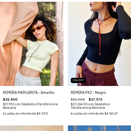
15
%
OFF
REMERA MARGARITA - Amarillo
REMERA PAZ - Negro
$25.800
$32.200
$27.370
$21.930
con
Depósito o Transferencia
$23.264,50
con
Depósito o
Bancaria
Transferencia Bancaria
6
cuotas sin interés de
$4.300
6
cuotas sin interés de
$4.561,67