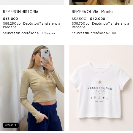
REMERON HISTORIA
REMERA OLIVIA - Mocha
$65.000
$52.500
$42.000
$55.250
con
Depósito o Transferencia
$35.700
con
Depósito o Transferencia
Bancaria
Bancaria
6
cuotas sin interés de
$10.833,33
6
cuotas sin interés de
$7.000
20
%
OFF