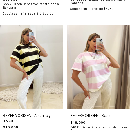
Bancaria
$55.250
con
Depósito o Transferencia
Bancaria
6
cuotas sin interés de
$7.750
6
cuotas sin interés de
$10.833,33
REMERA ORIGEN - Amarillo y
REMERA ORIGEN - Rosa
moca
$48.000
$48.000
$40.800
con
Depósito o Transferencia